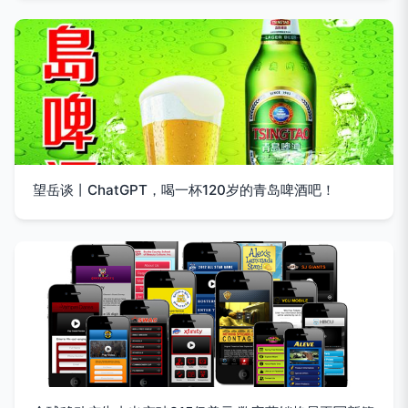
望岳谈丨ChatGPT，喝一杯120岁的青岛啤酒吧！